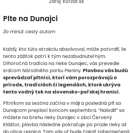
Zdroj: Korzar.sk
Plte na Dunajci
3o minút cesty autom
Každý, kto túto atrakciu absolvoval, môže potvrdiť, že
tento zážitok patrí k tým nezabudnuteľným.
Dlhoročná tradícia na rieke Dunajec, vás prevedie
srdcom Národného parku Pieniny.
Plavbou vás budú
sprevádzať pltníci, ktorí vám porozprávajú o
prírode, tradíciách či legendách, ktoré ukrýva
tento vodný tok na slovensko-poľskej hranici.
Pltníkom sa sezóna začína v máji a posledná plť sa
Dunajcom preplaví koncom septembra.
“Nalodiť” sa
môžete na brehu rieky Dunajec v obci Červený
Kláštor, plavba následne pokračuje po prúde rieky až
do obce Lesnica. Tam vás už bude čakať zabezpečená