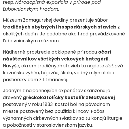
resp.
Národopisná expozícia v prírode pod
Ľubovnianskym hradom.
Múzeum Zamagurskej dediny prezentuje súbor
tradičných obytných i hospodárskych stavieb
z
okolitých dedín. Je podobne ako hrad prevádzkované
Ľubovnianskym múzeom.
Nádherné prostredie obklopené prírodou
očarí
návštevníkov všetkých vekových kategórií
.
Navyše, okrem tradičných stavieb tu nájdete
dobovú
kováčsku vyhňu, hájovňu, školu, vodný mlyn alebo
pastiersky dom z Litmanovej.
Jedným z najcennejších exponátov skanzenu je
drevený
gréckokatolícky kostolík z Matysovej
postavený v roku 1833. Kostol bol na pôvodnom
mieste postavený bez použitia klincov. Počas
významných cirkevných sviatkov sa tu konajú liturgie
a pobožnosti v staroslovienskom jazyku.