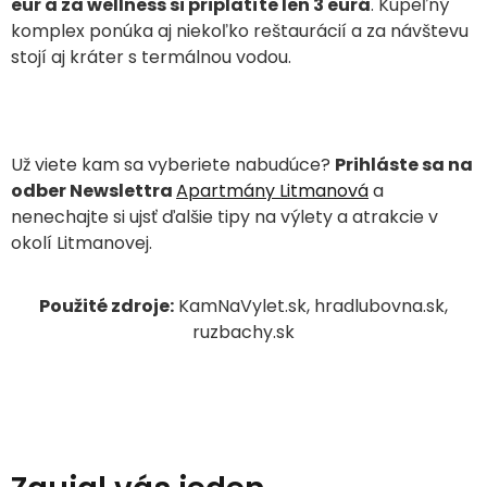
eur a za wellness si priplatíte len 3 eurá
.
Kúpeľný
komplex ponúka aj niekoľko reštaurácií a za návštevu
stojí aj kráter s termálnou vodou.
Už viete kam sa vyberiete nabudúce?
Prihláste sa na
odber Newslettra
Apartmány Litmanová
a
nenechajte si ujsť ďalšie tipy na výlety a atrakcie v
okolí Litmanovej.
Použité zdroje:
KamNaVylet.sk, hradlubovna.sk,
ruzbachy.sk