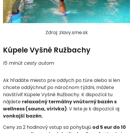
Zdroj: zlavy.sme.sk
Kúpele Vyšné Ružbachy
15 minút cesty autom
Ak hľadáte miesto pre oddych po túre alebo si len
chcete oddýchnuť po náročnom týždni, môžete
navštíviť Kúpele Vyšné Ružbachy. K dispozícii tu
nájdete
relaxačný termálny vnútorný bazén s
wellness (sauna, vírivka)
. V lete je k dispozícií aj
vonkajší bazén.
Ceny za 2 hodinový vstup sa pohybujú
od 5 eur do 10