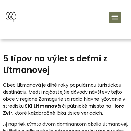
5 tipov na výlet s deťmi z
Litmanovej
Obec Litmanová je dlhé roky populárnou turistickou
destináciu. Medzi najčastejšie dôvody návštevy tejto
obce v regióne Zamagurie sa radia hlavne lyžovanie v
stredisku
SKI Litmanová
či pútnické miesto na
Hore
Zvir
, ktoré každoročné láka tisíce veriacich.
Aj napriek týmto dvom dominantom okolia Litmanovej,