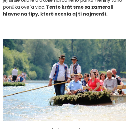
jej širšie okolie a okolie národného parku Pieniny toho
ponúka oveľa viac.
Tento krát sme sa zamerali
hlavne na tipy, ktoré ocenia aj tí najmenší.