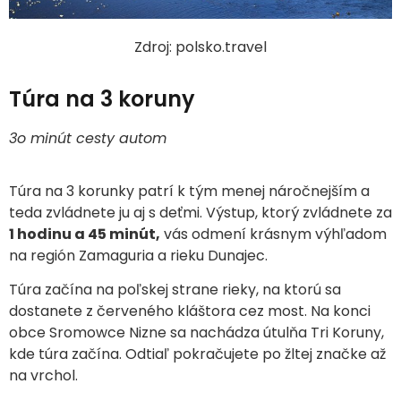
Zdroj: polsko.travel
Túra na 3 koruny
3o minút cesty autom
Túra na 3 korunky patrí k tým menej náročnejším a
teda zvládnete ju aj s deťmi. Výstup, ktorý zvládnete za
1 hodinu a 45 minút,
vás odmení krásnym výhľadom
na región Zamaguria a rieku Dunajec.
Túra začína na poľskej strane rieky, na ktorú sa
dostanete z červeného kláštora cez most. Na konci
obce
Sromowce Nizne sa nachádza útulňa Tri Koruny,
kde túra začína. Odtiaľ pokračujete po žltej značke až
na vrchol.