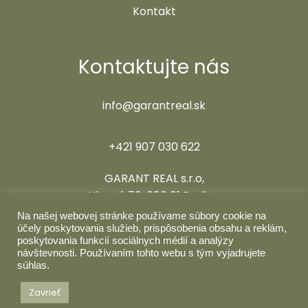
Kontakt
Kontaktujte nás
info@garantreal.sk
+421 907 030 622
GARANT REAL s.r.o,
Hlavná 70, 080 01 Prešov
Na našej webovej stránke používame súbory cookie na
Sledujte nás
účely poskytovania služieb, prispôsobenia obsahu a reklám,
poskytovania funkcií sociálnych médií a analýzy
návštevnosti. Používaním tohto webu s tým vyjadrujete
súhlas.
Zavrieť