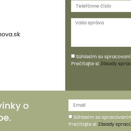
ova.sk
Súhlasím so spracovan
Prečítajte si:
Zásady sprac
vinky o
be.
Súhlasím so spracovaní
Prečítajte si:
Zásady spracú