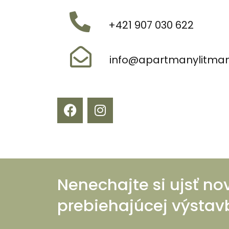
+421 907 030 622
info@apartmanylitman
Nenechajte si ujsť no
prebiehajúcej výstav