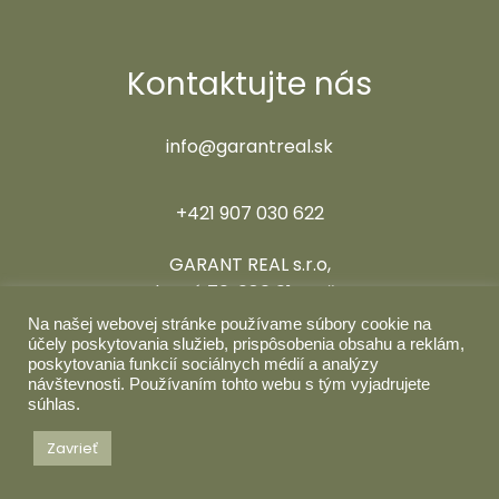
Kontaktujte nás
info@garantreal.sk
+421 907 030 622
GARANT REAL s.r.o,
Hlavná 70, 080 01 Prešov
Na našej webovej stránke používame súbory cookie na
Sledujte nás
účely poskytovania služieb, prispôsobenia obsahu a reklám,
poskytovania funkcií sociálnych médií a analýzy
návštevnosti. Používaním tohto webu s tým vyjadrujete
súhlas.
Zavrieť