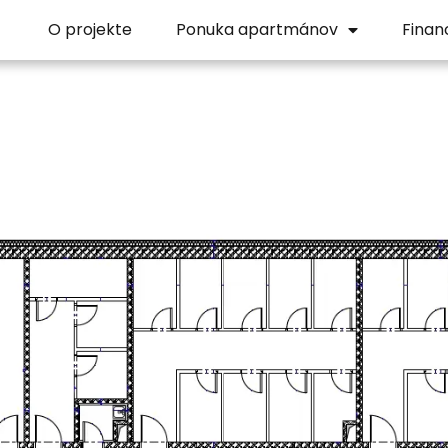
O projekte
Ponuka apartmánov
Finan