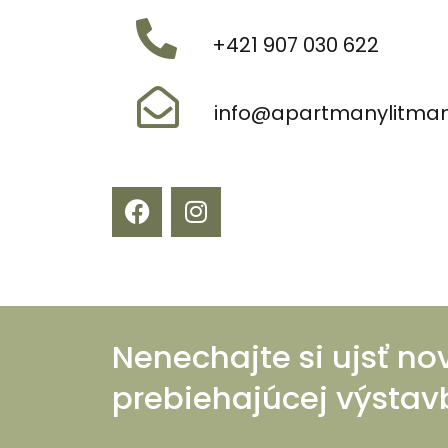
+421 907 030 622
info@apartmanylitman
Nenechajte si ujsť no
prebiehajúcej výstav