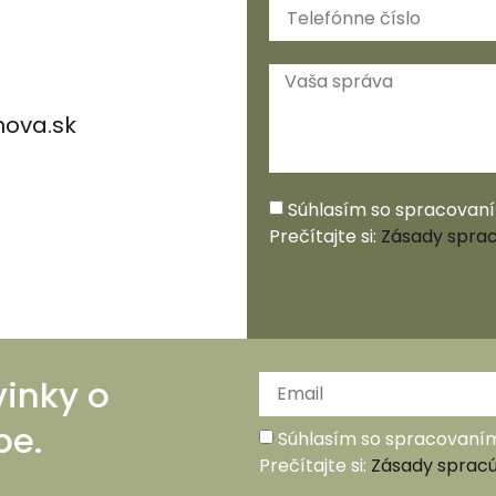
ova.sk
Súhlasím so spracovan
Prečítajte si:
Zásady sprac
vinky o
be.
Súhlasím so spracovaní
Prečítajte si:
Zásady spracú