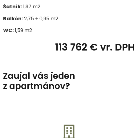
Šatník:
1,97 m
2
Balkón:
2,75 + 0,95 m
2
WC:
1,59 m2
113 762 € vr. DPH
Zaujal vás jeden
z apartmánov?