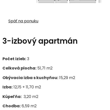
Späť na ponuku
3-izbový apartmán
Počet izieb:
3
Celková plocha:
51,71 m
2
Obývacia izba s kuchyňou:
15,29 m
2
Izba:
12,15 + 11,70 m
2
Kúpeľňa:
3,20 m
2
Chodba:
6,59 m
2