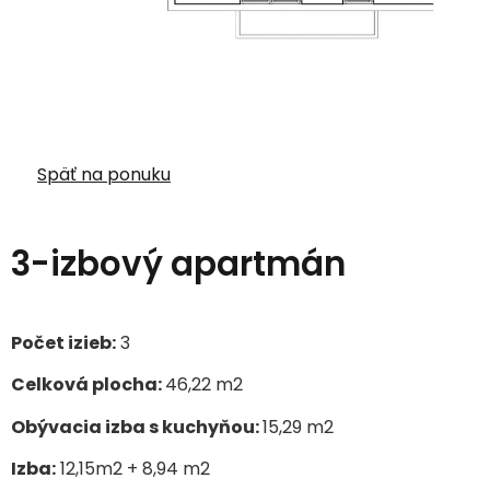
Späť na ponuku
3-izbový apartmán
Počet izieb:
3
Celková plocha:
46,22 m
2
Obývacia izba s kuchyňou:
15,29
m
2
Izba:
12,15m2 + 8,94 m2