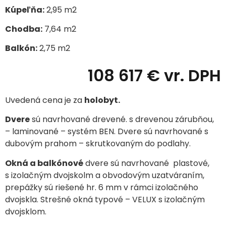
Kúpeľňa:
2,95 m
2
Chodba:
7,64 m
2
Balkón:
2,75 m
2
108 617 € vr. DPH
Uvedená cena je za
holobyt.
Dvere
sú navrhované drevené. s drevenou zárubňou,
– laminované – systém BEN. Dvere sú navrhované s
dubovým prahom – skrutkovaným do podlahy.
Okná a balkónové
dvere sú navrhované plastové,
s izolačným dvojskolm a obvodovým uzatváraním,
prepážky sú riešené hr. 6 mm v rámci izolačného
dvojskla. Strešné okná typové – VELUX s izolačným
dvojsklom.