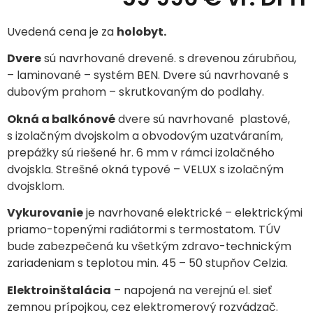
Uvedená cena je za
holobyt.
Dvere
sú navrhované drevené. s drevenou zárubňou,
– laminované – systém BEN. Dvere sú navrhované s
dubovým prahom – skrutkovaným do podlahy.
Okná a balkónové
dvere sú navrhované plastové,
s izolačným dvojskolm a obvodovým uzatváraním,
prepážky sú riešené hr. 6 mm v rámci izolačného
dvojskla. Strešné okná typové – VELUX s izolačným
dvojsklom.
Vykurovanie
je navrhované elektrické – elektrickými
priamo-topenými radiátormi s termostatom. TÚV
bude zabezpečená ku všetkým zdravo-technickým
zariadeniam s teplotou min. 45 – 50 stupňov Celzia.
Elektroinštalácia
– napojená na verejnú el. sieť
zemnou prípojkou, cez elektromerový rozvádzač.