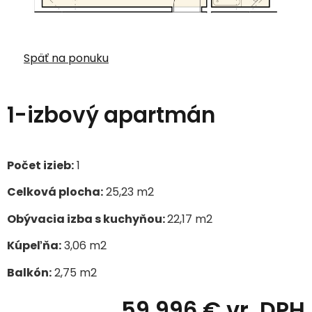
Späť na ponuku
1-izbový apartmán
Počet izieb:
1
Celková plocha:
25,23 m2
Obývacia izba s kuchyňou:
22,17
m
2
Kúpeľňa:
3,06 m2
Balkón:
2,75 m2
59 996 € vr. DPH