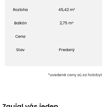
Rozloha
45,42 m²
Balkón
2,75 m²
Cena
Stav
Predaný
*uvedené ceny sú za holobyt
Zaujal vás jeden